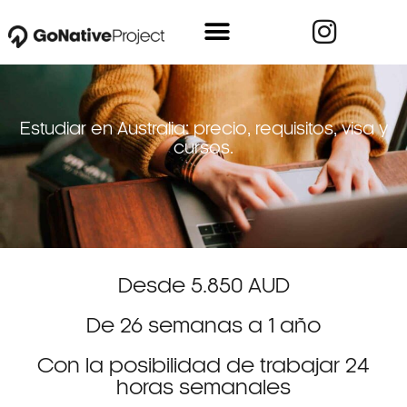
NUEVA ZELANDA
CÓMO FUNCIONA
OTROS DESTINOS
Estudiar en Australia: precio, requisitos, visa y
cursos.
Desde 5.850 AUD
De 26 semanas a 1 año
Con la posibilidad de trabajar 24
horas semanales